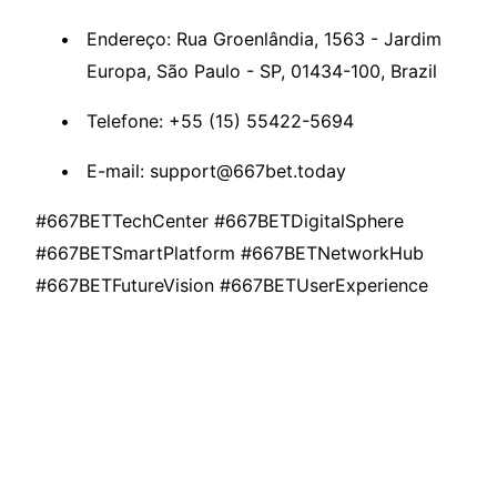
Endereço: Rua Groenlândia, 1563 - Jardim
Europa, São Paulo - SP, 01434-100, Brazil
Telefone: +55 (15) 55422-5694
E-mail: support@667bet.today
#667BETTechCenter #667BETDigitalSphere
#667BETSmartPlatform #667BETNetworkHub
#667BETFutureVision #667BETUserExperience