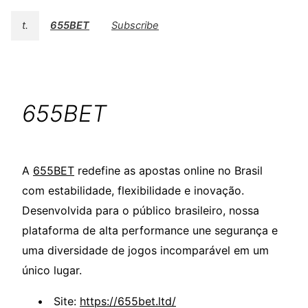
t.
655BET
Subscribe
655BET
A
655BET
redefine as apostas online no Brasil
com estabilidade, flexibilidade e inovação.
Desenvolvida para o público brasileiro, nossa
plataforma de alta performance une segurança e
uma diversidade de jogos incomparável em um
único lugar.
Site:
https://655bet.ltd/