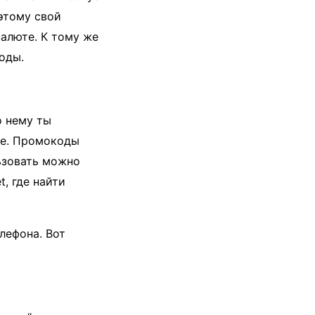
оэтому свой
алюте. К тому же
оды.
о нему ты
ые. Промокоды
ьзовать можно
, где найти
лефона. Вот