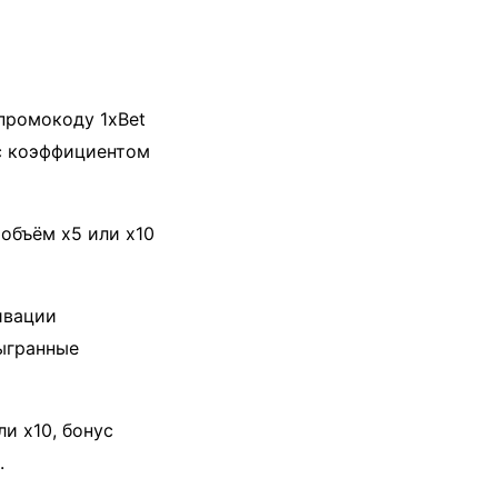
промокоду 1xBet
с коэффициентом
 объём х5 или х10
ивации
тыгранные
и х10, бонус
.