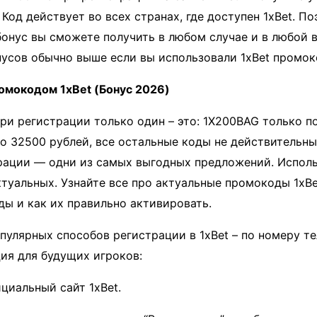
 Код действует во всех странах, где доступен 1xBet. П
онус вы сможете получить в любом случае и в любой в
усов обычно выше если вы использовали 1xBet промок
омокодом 1xBet (Бонус 2026)
ри регистрации только один – это: 1X200BAG только п
о 32500 рублей, все остальные коды не действительн
трации — одни из самых выгодных предложений. Испол
ктуальных. Узнайте все про актуальные промокоды 1xBet
ы и как их правильно активировать.
пулярных способов регистрации в 1xBet – по номеру те
ия для будущих игроков:
циальный сайт 1xBet.