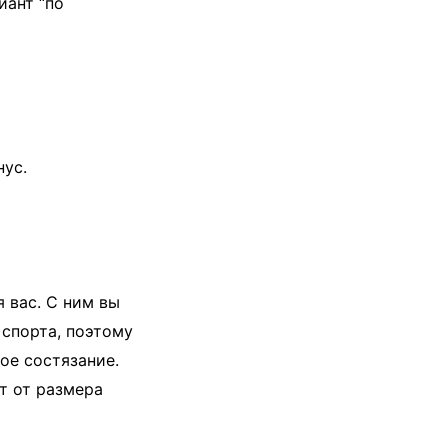
иант “по
нус.
я вас. С ним вы
 спорта, поэтому
ое состязание.
ит от размера