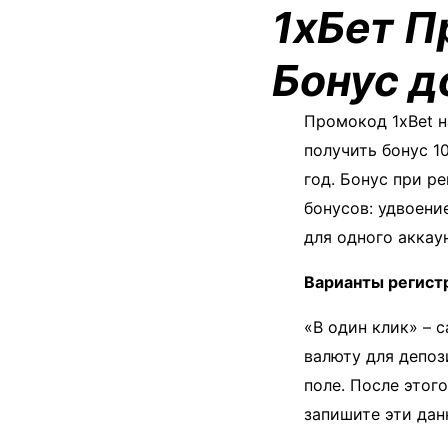
1хБет П
Бонус д
Промокод 1xBet н
получить бонус 1
год. Бонус при р
бонусов: удвоени
для одного аккаун
Варианты регист
«В один клик» – 
валюту для депоз
поле. После этог
запишите эти дан