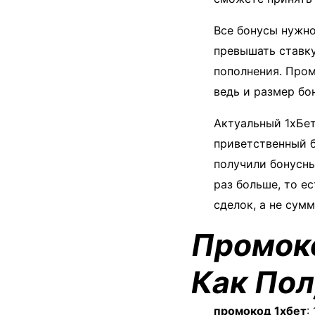
Все бонусы нужно
превышать ставку
пополнения. Пром
ведь и размер бо
Актуальный 1хБе
приветственный б
получили бонусны
раз больше, то ес
сделок, а не сум
Промоко
Как Пол
промокод 1хбет
: