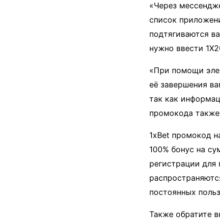
«Через мессендже
список приложени
подтягиваются ва
нужно ввести 1X2
«При помощи элек
её завершения ва
так как информац
промокода также 
1xBet промокод н
100% бонус на су
регистрации для 
распространяются
постоянных польз
Также обратите в