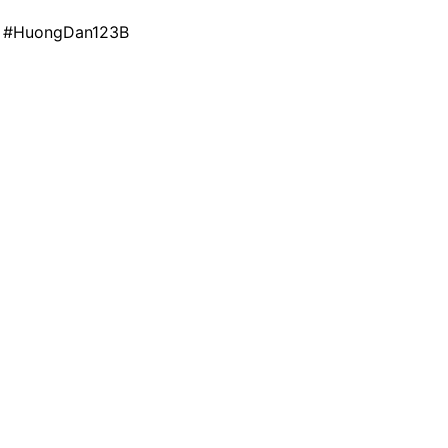
B #HuongDan123B