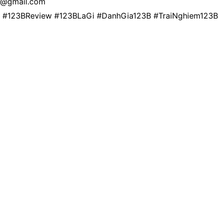
m@gmail.com
b #123BReview #123BLaGi #DanhGia123B #TraiNghiem123