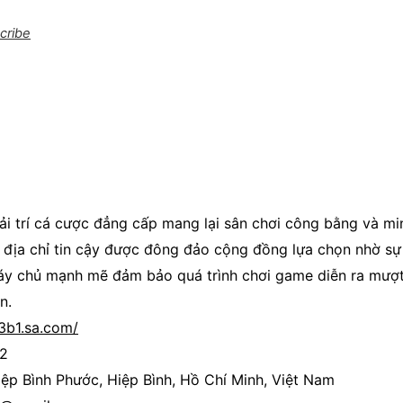
cribe
ải trí cá cược đẳng cấp mang lại sân chơi công bằng và m
 địa chỉ tin cậy được đông đảo cộng đồng lựa chọn nhờ sự
máy chủ mạnh mẽ đảm bảo quá trình chơi game diễn ra mượ
n.
23b1.sa.com/
2
Hiệp Bình Phước, Hiệp Bình, Hồ Chí Minh, Việt Nam