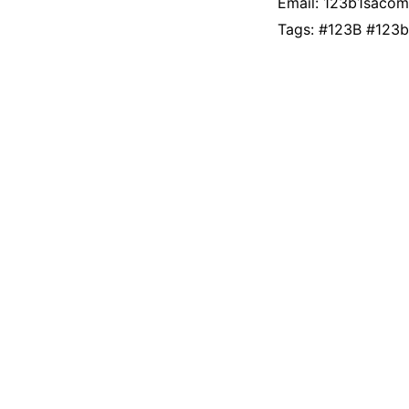
Email: 123b1saco
Tags: #123B #123